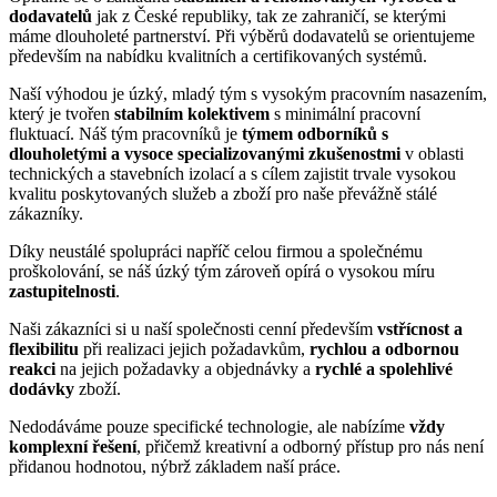
dodavatelů
jak z České republiky, tak ze zahraničí, se kterými
máme dlouholeté partnerství. Při výběrů dodavatelů se orientujeme
především na nabídku kvalitních a certifikovaných systémů.
Naší výhodou je úzký, mladý tým s vysokým pracovním nasazením,
který je tvořen
stabilním kolektivem
s minimální pracovní
fluktuací. Náš tým pracovníků je
týmem odborníků s
dlouholetými a vysoce specializovanými zkušenostmi
v oblasti
technických a stavebních izolací a s cílem zajistit trvale vysokou
kvalitu poskytovaných služeb a zboží pro naše převážně stálé
zákazníky.
Díky neustálé spolupráci napříč celou firmou a společnému
proškolování, se náš úzký tým zároveň opírá o vysokou míru
zastupitelnosti
.
Naši zákazníci si u naší společnosti cenní především
vstřícnost a
flexibilitu
při realizaci jejich požadavkům,
rychlou a odbornou
reakci
na jejich požadavky a objednávky a
rychlé a spolehlivé
dodávky
zboží.
Nedodáváme pouze specifické technologie, ale nabízíme
vždy
komplexní řešení
, přičemž kreativní a odborný přístup pro nás není
přidanou hodnotou, nýbrž základem naší práce.