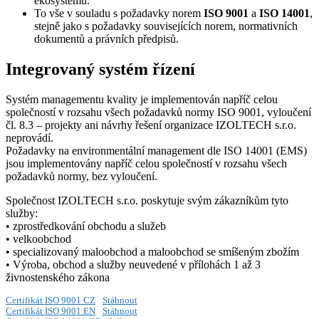
ekosystémů.
To vše v souladu s požadavky norem
ISO 9001
a
ISO 14001
,
stejně jako s požadavky souvisejících norem, normativních
dokumentů a právních předpisů.
Integrovaný systém řízení
Systém managementu kvality je implementován napříč celou
společností v rozsahu všech požadavků normy ISO 9001, vyloučení
čl. 8.3 – projekty ani návrhy řešení organizace IZOLTECH s.r.o.
neprovádí.
Požadavky na environmentální management dle ISO 14001 (EMS)
jsou implementovány napříč celou společností v rozsahu všech
požadavků normy, bez vyloučení.
Společnost IZOLTECH s.r.o. poskytuje svým zákazníkům tyto
služby:
• zprostředkování obchodu a služeb
• velkoobchod
• specializovaný maloobchod a maloobchod se smíšeným zbožím
• Výroba, obchod a služby neuvedené v přílohách 1 až 3
živnostenského zákona
Certifikát ISO 9001 CZ
Stáhnout
Certifikát ISO 9001 EN
Stáhnout