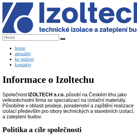
Skip
to
content
IZOLTECH
Menu
home
s.r.o.
aktuality
ke stažení
technické
kontakty
izolace
a
Informace o Izoltechu
zateplení
budov
Společnost
IZOLTECH s.r.o.
působí na Českém trhu jako
velkoobchodní firma se specializací na izolační materiály.
Působíme v oblasti prodeje, poradenství a zajištění realizace
izolací především pro obory technických a stavebních izolací,
a zateplení budov.
Politika a cíle společnosti