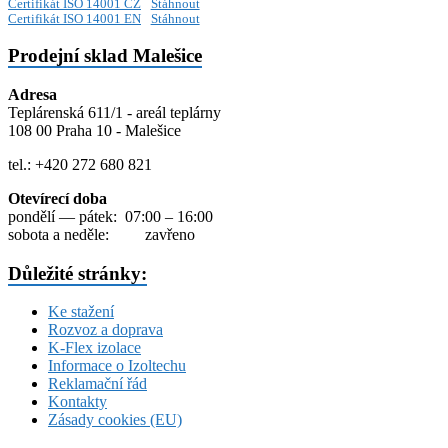
Certifikát ISO 14001 CZ
Stáhnout
Certifikát ISO 14001 EN
Stáhnout
Prodejní sklad Malešice
Adresa
Teplárenská 611/1 - areál teplárny
108 00 Praha 10 - Malešice
tel.: +420 272 680 821
Otevírecí doba
pondělí — pátek: 07:00 – 16:00
sobota a neděle: zavřeno
Důležité stránky:
Ke stažení
Rozvoz a doprava
K-Flex izolace
Informace o Izoltechu
Reklamační řád
Kontakty
Zásady cookies (EU)