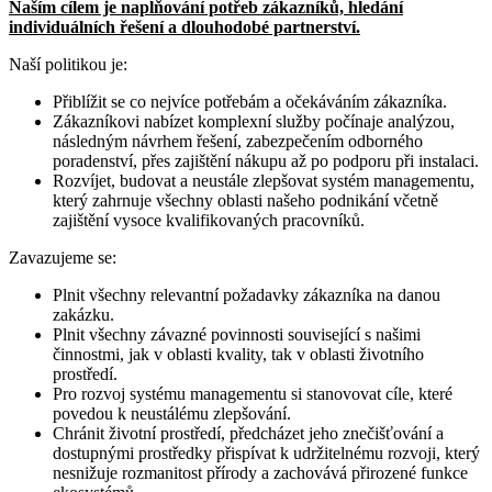
Naším cílem je naplňování potřeb zákazníků, hledání
individuálních řešení a dlouhodobé partnerství.
Naší politikou je:
Přiblížit se co nejvíce potřebám a očekáváním zákazníka.
Zákazníkovi nabízet komplexní služby počínaje analýzou,
následným návrhem řešení, zabezpečením odborného
poradenství, přes zajištění nákupu až po podporu při instalaci.
Rozvíjet, budovat a neustále zlepšovat systém managementu,
který zahrnuje všechny oblasti našeho podnikání včetně
zajištění vysoce kvalifikovaných pracovníků.
Zavazujeme se:
Plnit všechny relevantní požadavky zákazníka na danou
zakázku.
Plnit všechny závazné povinnosti související s našimi
činnostmi, jak v oblasti kvality, tak v oblasti životního
prostředí.
Pro rozvoj systému managementu si stanovovat cíle, které
povedou k neustálému zlepšování.
Chránit životní prostředí, předcházet jeho znečišťování a
dostupnými prostředky přispívat k udržitelnému rozvoji, který
nesnižuje rozmanitost přírody a zachovává přirozené funkce