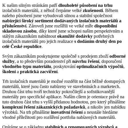
K našim silným stránkám patří
dlouholeté působení na trhu
izolačních materiálů, z něhož čerpáme velké
zkušenosti
. Během
našeho působení jsme vybudovali silnou a stabilní společnost
nabízející široký sortiment dodávaných izolačních materiálů a
příslušenství
. Zároveň jsme rozšířili ve velké míře
disponibilní
skladovou zásobu
, díky které jsme schopni našim perspektivním a
stálým zákazníkům nabídnout
okamžité dodávky
potřebných
izolačních materiálů pro jejich realizace
s dodáním druhý den po
celé České republice
.
Svým zákazníkům poskytujeme společně s prodejem zboží
odborné
služby
, a to především poradenství při
návrhu řešení
, doporučení
vhodného typu materiálu
, poskytování
optimalizačních výpočtů
,
školení
a
praktická zacvičení
.
Trh izolačních materiálů je možné rozdělit na část běžně dostupných
materiálů, které jsou často nabízeny ve stavebninách a marketech.
Druhou část trhu tvoří technicky pokročilejší a sofistikovanější
materiály pro specifické aplikace. Naším cílem je orientace právě na
tuto druhou část trhu s vyšší přidanou hodnotou, pro který přinášíme
komplexní řešení zákaznických požadavků
, a nikoliv jen nabídku
výrobků. Na trh přinášíme
inovativní řešení
a neustále hledáme
vhodné příležitosti pro rozšíření portfolia nabízených materiálů.
Opíráme se o základnu
stabilních a renomovaných výrobců a