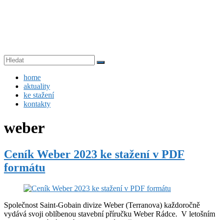
Skip
to
content
IZOLTECH
Menu
home
s.r.o.
aktuality
ke stažení
technické
kontakty
izolace
a
weber
zateplení
budov
Ceník Weber 2023 ke stažení v PDF
formátu
Společnost Saint-Gobain divize Weber (Terranova) každoročně
vydává svoji oblíbenou stavební příručku Weber Rádce. V letošním