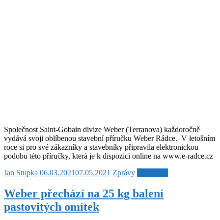
Společnost Saint-Gobain divize Weber (Terranova) každoročně
vydává svoji oblíbenou stavební příručku Weber Rádce. V letošním
roce si pro své zákazníky a stavebníky připravila elektronickou
podobu této příručky, která je k dispozici online na www.e-radce.cz
Jan Stupka
06.03.2021
07.05.2021
Zprávy
Čtěte více
Weber přechází na 25 kg balení
pastovitých omítek