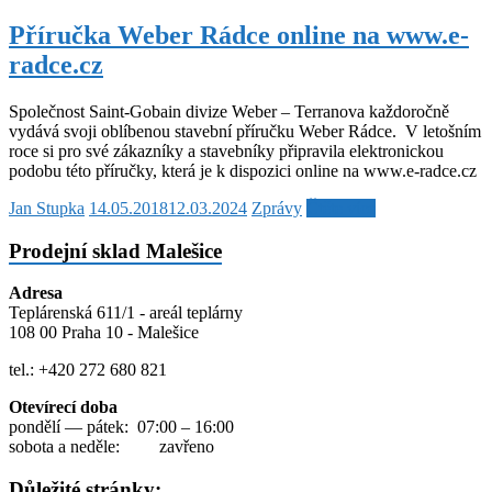
Příručka Weber Rádce online na www.e-
radce.cz
Společnost Saint-Gobain divize Weber – Terranova každoročně
vydává svoji oblíbenou stavební příručku Weber Rádce. V letošním
roce si pro své zákazníky a stavebníky připravila elektronickou
podobu této příručky, která je k dispozici online na www.e-radce.cz
Jan Stupka
14.05.2018
12.03.2024
Zprávy
Čtěte více
Prodejní sklad Malešice
Adresa
Teplárenská 611/1 - areál teplárny
108 00 Praha 10 - Malešice
tel.: +420 272 680 821
Otevírecí doba
pondělí — pátek: 07:00 – 16:00
sobota a neděle: zavřeno
Důležité stránky: