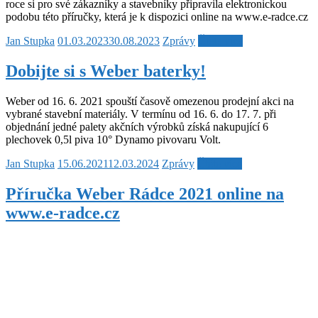
roce si pro své zákazníky a stavebníky připravila elektronickou
podobu této příručky, která je k dispozici online na www.e-radce.cz
Jan Stupka
01.03.2023
30.08.2023
Zprávy
Čtěte více
Dobijte si s Weber baterky!
Weber od 16. 6. 2021 spouští časově omezenou prodejní akci na
vybrané stavební materiály. V termínu od 16. 6. do 17. 7. při
objednání jedné palety akčních výrobků získá nakupující 6
plechovek 0,5l piva 10° Dynamo pivovaru Volt.
Jan Stupka
15.06.2021
12.03.2024
Zprávy
Čtěte více
Příručka Weber Rádce 2021 online na
www.e-radce.cz