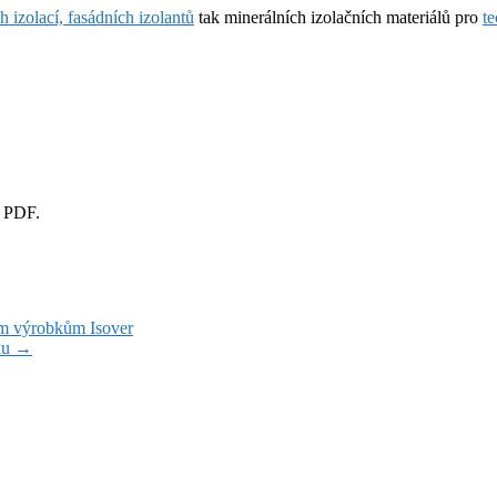
h izolací, fasádních izolantů
tak minerálních izolačních materiálů pro
t
u PDF.
m výrobkům Isover
ku
→