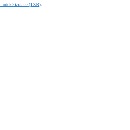
echnické izolace (TZB)
.