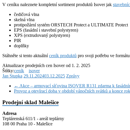
V ceníku naleznete kompletní sortiment produktů Isover jak
stavebníc
čedičová vlna
skelná vlna
protipožární systém ORSTECH Protect a ULTIMATE Protect
EPS (fasádní i stavební polystyren)
XPS (extrudovaný polystyren)
PIR
doplňky
Stáhněte si tento aktuální
ceník produktů
pro svoji potřebu ve formát
Aktualizace prodejních cen Isover od 1. 2. 2025
Štítky:
ceník
isover
Jan Stupka
29.11.2024
03.12.2025
Zprávy
←
Akce – armovací síťovina ISOVER R131 zdarma k fasádní
Provoz a otevírací doba v období vánočních svátků a konce ro
Prodejní sklad Malešice
Adresa
Teplárenská 611/1 - areál teplárny
108 00 Praha 10 - Malešice