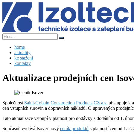
Skip
to
content
IZOLTECH
Menu
home
s.r.o.
aktuality
ke stažení
technické
kontakty
izolace
a
Aktualizace prodejních cen Isove
zateplení
budov
Společnost
Saint-Gobain Construction Products CZ a.s.
přistupuje k 
cen vstupních surovin a dopravních nákladů. O upravených prodejníc
Tato aktualizace vstoupí v platnost pro dodávky s dodáním od 1. úno
Současně vydává Isover nový
ceník produktů
s platností cen od 1. 2. 