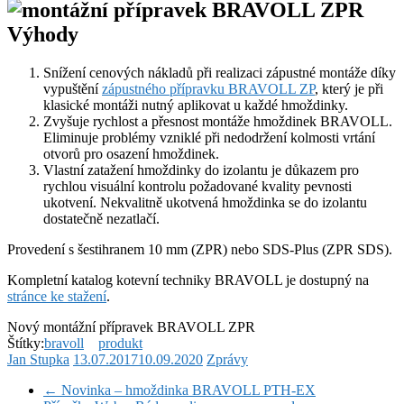
Výhody
Snížení cenových nákladů při realizaci zápustné montáže díky
vypuštění
zápustného přípravku BRAVOLL ZP
, který je při
klasické montáži nutný aplikovat u každé hmoždinky.
Zvyšuje rychlost a přesnost montáže hmoždinek BRAVOLL.
Eliminuje problémy vzniklé při nedodržení kolmosti vrtání
otvorů pro osazení hmoždinek.
Vlastní zatažení hmoždinky do izolantu je důkazem pro
rychlou visuální kontrolu požadované kvality pevnosti
ukotvení. Nekvalitně ukotvená hmoždinka se do izolantu
dostatečně nezatlačí.
Provedení s šestihranem 10 mm (ZPR) nebo SDS-Plus (ZPR SDS).
Kompletní katalog kotevní techniky BRAVOLL je dostupný na
stránce ke stažení
.
Nový montážní přípravek BRAVOLL ZPR
Štítky:
bravoll
produkt
Jan Stupka
13.07.2017
10.09.2020
Zprávy
←
Novinka – hmoždinka BRAVOLL PTH-EX