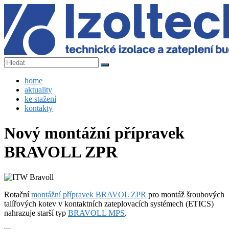
Skip
to
content
IZOLTECH
Menu
home
s.r.o.
aktuality
ke stažení
technické
kontakty
izolace
a
Nový montážní přípravek
zateplení
budov
BRAVOLL ZPR
Rotační
montážní přípravek BRAVOL ZPR
pro montáž šroubových
talířových kotev v kontaktních zateplovacích systémech (ETICS)
nahrazuje starší typ
BRAVOLL MPS
.