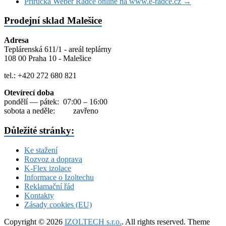
Příručka Weber Rádce online na www.e-radce.cz
→
Prodejní sklad Malešice
Adresa
Teplárenská 611/1 - areál teplárny
108 00 Praha 10 - Malešice
tel.: +420 272 680 821
Otevírecí doba
pondělí — pátek: 07:00 – 16:00
sobota a neděle: zavřeno
Důležité stránky:
Ke stažení
Rozvoz a doprava
K-Flex izolace
Informace o Izoltechu
Reklamační řád
Kontakty
Zásady cookies (EU)
Copyright © 2026
IZOLTECH s.r.o.
. All rights reserved. Theme